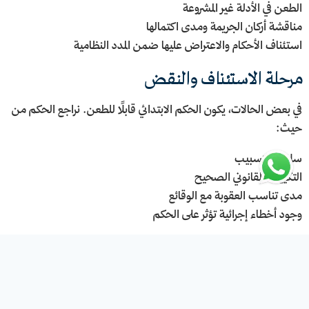
الطعن في الأدلة غير المشروعة
مناقشة أركان الجريمة ومدى اكتمالها
استئناف الأحكام والاعتراض عليها ضمن المدد النظامية
مرحلة الاستئناف والنقض
في بعض الحالات، يكون الحكم الابتدائي قابلًا للطعن. نراجع الحكم من
حيث:
سلامة التسبيب
التكييف القانوني الصحيح
مدى تناسب العقوبة مع الوقائع
وجود أخطاء إجرائية تؤثر على الحكم
القضايا الجنائية التي نتولاها في مدينة
جدة
نقدم خدمات الدفاع في مختلف أنواع القضايا الجنائية، ومنها: