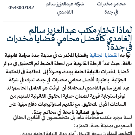
محامو مخدرات
شركة عبدالعزيز سالم
0533007182
في جدة
الغامدي
لماذا تختار مكتب عبدالعزيز سالم
الغامدي كأفضل محامي قضايا مخدرات
في جدة؟
تواجه
القضايا الجنائية
وقضايا المخدرات في مدينة جدة صرامة قانونية
بالغة، حيث تبدأ الرحلة القانونية من لحظة الضبط ثم التحقيق في دوائر
قضايا المخدرات بالنيابة العامة بجدة، وصولاً إلى المحاكمة في المحكمة
الجزائية. باعتبارنا أفضل محامي مخدرات في جدة، ندرك في شركة
عبدالعزيز سالم الغامدي للمحاماة أن الوقت هو العامل الحاسم؛ لذا
نوفر استجابة فورية لضمان حماية الحقوق القانونية للمتهم من
الساعات الأولى للتحقيق، مع تقديم استراتيجيات دفاع مبنية على
سوابق قضائية ناجحة في محاكم جدة.
لسنا مجرد مكتب محاماة عام، بل متخصصون في القانون الجنائي
السعودي بمدينة جدة. نتميز بـ:
التواجد الميداني:
سرعة التدخل أمام دوائر النيابة العامة بجدة .