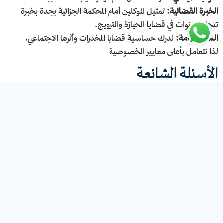
الخبرة القضائية:
تمثيل الموكلين أمام المحكمة الجزائية بجدة بخبرة
تتجاوز سنوات في قضايا الحيازة والترويج.
السرية التامة:
ندرك حساسية قضايا المخدرات وأثرها الاجتماعي،
لذا نتعامل بأعلى معايير الخصوصية
الأسئلة الشائعة
كم تكلفة المحامي في السعودية وقضايا المخدرات في
جدة؟
تتفاوت أتعاب محامي مخدرات في جدة بناءً على تصنيف القضية
(تعاطي، حيازة، أو ترويج) ومدى تعقيد الدفوع المطلوبة. في شركة
عبدالعزيز الغامدي، نعتمد مبدأ الشفافية؛ حيث يتم تحديد التكلفة بعد
الجلسة الاستشارية الأولى وتقييم فرص نجاح القضية وقوة الأدلة.
ما هي شروط الاسترحام في قضايا المخدرات
للمقيمين؟