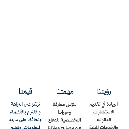
رؤيتنا
قيمنا
مهمتنا
الريادة في تقديم
نرتكز على النزاهة
نكرّس معارفنا
الاستشارات
والالتزام بالأنظمة،
وخبراتنا
القانونية
ونحافظ على سرية
التخصصية للدفاع
والخدمات المبنبة
المعلومات، ونضع
عن مصالح عملائنا