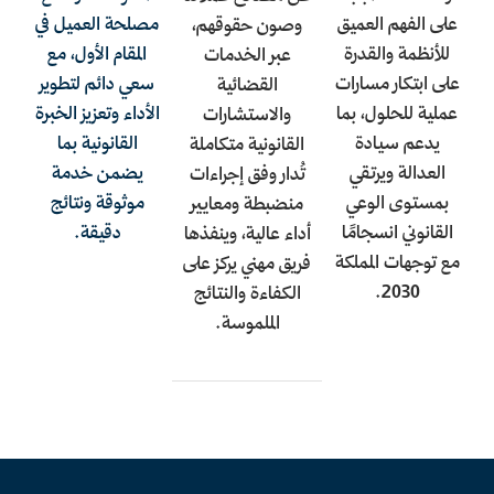
على الفهم العميق
مصلحة العميل في
وصون حقوقهم،
للأنظمة والقدرة
المقام الأول، مع
عبر الخدمات
على ابتكار مسارات
سعي دائم لتطوير
القضائية
عملية للحلول، بما
الأداء وتعزيز الخبرة
والاستشارات
يدعم سيادة
القانونية بما
القانونية متكاملة
العدالة ويرتقي
يضمن خدمة
تُدار وفق إجراءات
بمستوى الوعي
موثوقة ونتائج
منضبطة ومعايير
القانوني انسجامًا
دقيقة.
أداء عالية، وينفذها
مع توجهات المملكة
فريق مهني يركز على
2030.
الكفاءة والنتائج
الملموسة.