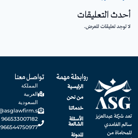
أحدث التعليقات
لا توجد تعليقات للعرض.
روابطة مهمة
تواصل معنا
المملكة
الرئيسية
العربية
من نحن
السعودية
خدماتنا
@asglawfirm.s
تعد شركة عبدالعزيز
الأسئلة
966533007182
الشائعة
سالم الغامدي
966544750977
للمحاماة من
المدونة