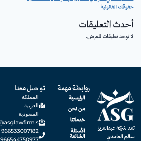
حقوقك القانونية
أحدث التعليقات
لا توجد تعليقات للعرض.
روابطة مهمة
تواصل معنا
المملكة
الرئيسية
العربية
من نحن
السعودية
خدماتنا
@asglawfirm.s
تعد شركة عبدالعزيز
الأسئلة
966533007182
الشائعة
سالم الغامدي
966544750977